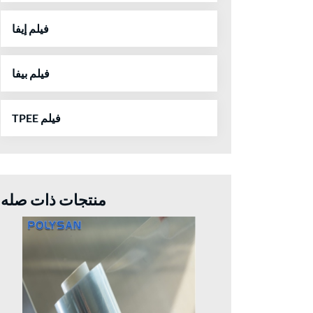
فيلم إيفا
فيلم بيفا
TPEE فيلم
منتجات ذات صله