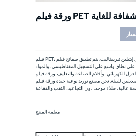
رقة فيلم PET شفافة للغاية
سار
فيلم PET، يُسمى أيضًا فيلم البولي إيثيلين تيريفثاليت. يتم تطبيق صفائح فيلم PET، مع الأداء الجيد لمقاومة الحرارة،
ئي، على نطاق واسع على التسجيل المغناطيسي، والمواد
ائي، وأفلام الصناعة والتغليف. ورقة فيلم PET ، قابلة للطباعة ، إزالة اللون قليلاً ، لاصقة
ئة. نحن مصنع توريد نوعية جيدة ورقة فيلم PET شفافة فائقة الوضوح،
معلمة المنتج