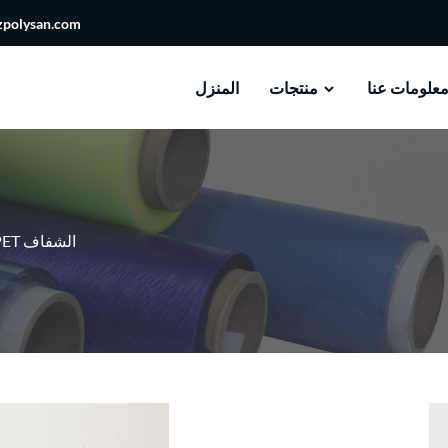
zpolysan.com
علومات عنا
منتجات
المنزل
فيلم PET الشفاف