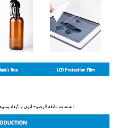
يتم تخصيص ورقة فيلم PET الشفافة فائقة الوضوح للون والأبعاد وتلبية ظروف العمل المختلفة.