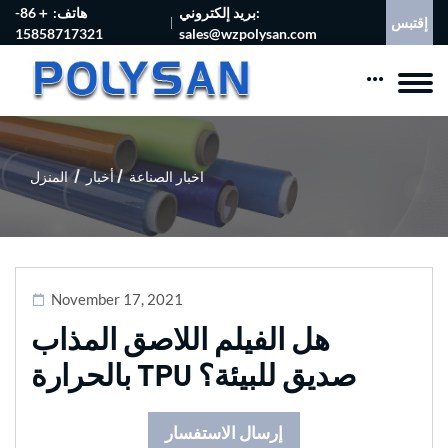
بريد إلكتروني:
هاتف: ＋86-
إقتبس
15858717321
sales@wzpolysan.com
اخبار الصناعة
أخبار
المنزل
November 17, 2021
هل الفيلم اللاصق المذاب
بالحرارة TPU صديق للبيئة؟
إرسال الاستفسار