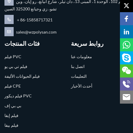
رقم 102، الوحدة 1، المبنى 13، دان تيلر، شارع أنيانغ، رو إيان، وين
تشو، زي وجيانغ 325200 الصين
＋86-15858717321
sales@wzpolysan.com
روابط سريعة
فئات المنتجات
معلومات عنا
فيلم PVC
اتصل بنا
فيلم تي بي يو
التعليمات
فيلم الحيوانات الأليفة
أحدث الأخبار
فيلم CPE
فيلم ديكور PVC
بي بي إف
فيلم إيفا
فيلم بيفا