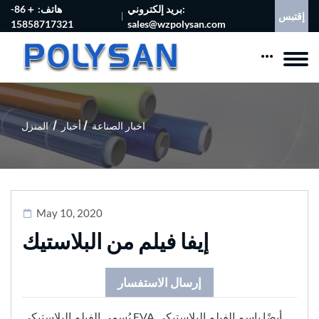
بريد إلكتروني:
هاتف: ＋86-
إقتبس
15858717321
sales@wzpolysan.com
اخبار الصناعة
أخبار
المنزل
May 10, 2020
إيفا فيلم من البلاستيك
إرسال الاستفسار
يُسمى الفيلم البلاستيكي EVA أيضًا باسم الفيلم البلاستيكي