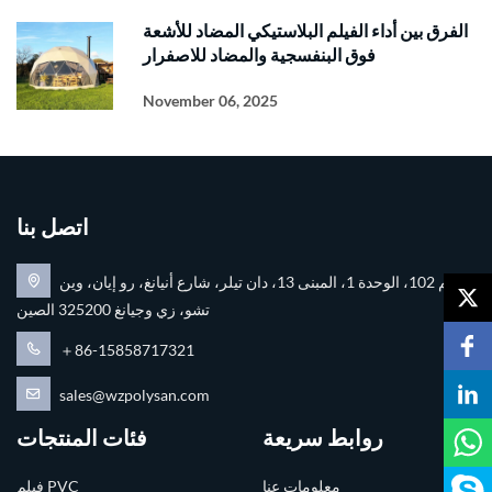
الفرق بين أداء الفيلم البلاستيكي المضاد للأشعة
فوق البنفسجية والمضاد للاصفرار
November 06, 2025
اتصل بنا
رقم 102، الوحدة 1، المبنى 13، دان تيلر، شارع أنيانغ، رو إيان، وين
تشو، زي وجيانغ 325200 الصين
＋86-15858717321
sales@wzpolysan.com
روابط سريعة
فئات المنتجات
معلومات عنا
فيلم PVC