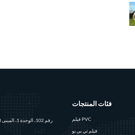
فئات المنتجات
فيلم PVC
فيلم تي بي يو