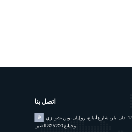
اتصل بنا
رقم 102، الوحدة 1، المبنى 13، دان تيلر، شارع أنيانغ، رو إيان، وين تشو، زي
وجيانغ 325200 الصين