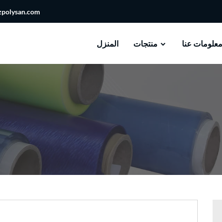
zpolysan.com
علومات عنا
منتجات
المنزل