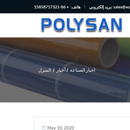
sales@w
بريد إلكتروني:
هاتف: ＋86-15858717321
اخبار الصناعة
أخبار
المنزل
May 10, 2020