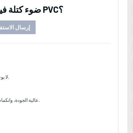
ضوء كتلة فيلم النافذة الكهروستاتيكي PVC؟
إرسال الاستف
1. لا يوجد غراء، تكنولوجيا ذاتية اللصق الكهروستاتيكية.
2. آمنة وصديقة للبيئة، مع مواد خام PVC عالية الجودة، وانكماش قليل.