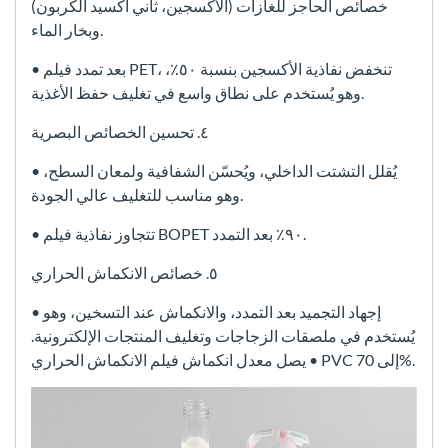
خصائص الحاجز للغازات (الأكسجين، ثاني أكسيد الكربون)
وبخار الماء.
• بعد تمدد فيلم PET، تنخفض نفاذية الأكسجين بنسبة ٥٠٪،
وهو يُستخدم على نطاق واسع في تغليف حفظ الأغذية.
٤. تحسين الخصائص البصرية
• يُقلل التشتت الداخلي، ويُحسّن الشفافية ولمعان السطح،
وهو مناسب للتغليف عالي الجودة.
• تتجاوز نفاذية فيلم BOPET ٩٠٪ بعد التمدد.
٥. خصائص الانكماش الحراري
• إجهاد التجميد بعد التمدد، والانكماش عند التسخين، وهو
يُستخدم في ملصقات الزجاجات وتغليف المنتجات الإلكترونية.
• يصل معدل انكماش فيلم الانكماش الحراري PVC إلى 70%.