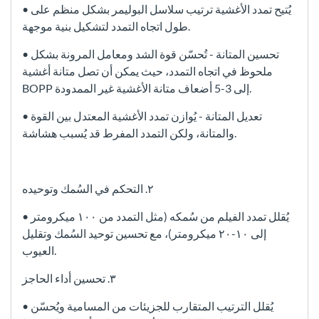
• يُتيح تمدد الأغشية ترتيب سلاسل البوليمر بشكل منظم على
طول اتجاه التمدد لتشكيل بنية موجهة.
• تحسين المتانة - تُحسّن قوة الشد ومعامل المرونة بشكل
ملحوظ في اتجاه التمدد، حيث يمكن أن تصل متانة أغشية
BOPP إلى 3-5 أضعاف متانة الأغشية غير الممدودة.
• تعديل المتانة - يُوازن تمدد الأغشية المعتدل بين القوة
والمتانة، ولكن التمدد المفرط قد يُسبب هشاشة.
٢. التحكم في السُمك وتوحيده
• يُقلل تمدد الفيلم من سُمكه (مثل التمدد من ١٠٠ ميكرومتر
إلى ١٠-٢٠ ميكرومتر)، مع تحسين توحيد السُمك وتقليل
العيوب.
٣. تحسين أداء الحاجز
• يُقلل الترتيب المتقارب للجزيئات من المسامية ويُحسّن