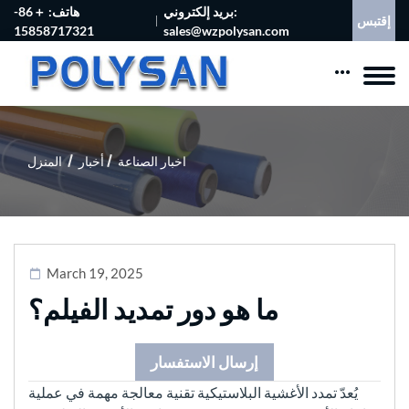
بريد إلكتروني:
هاتف: ＋86-
إقتبس
15858717321
sales@wzpolysan.com
اخبار الصناعة
أخبار
المنزل
March 19, 2025
ما هو دور تمديد الفيلم؟
إرسال الاستفسار
يُعدّ تمدد الأغشية البلاستيكية تقنية معالجة مهمة في عملية