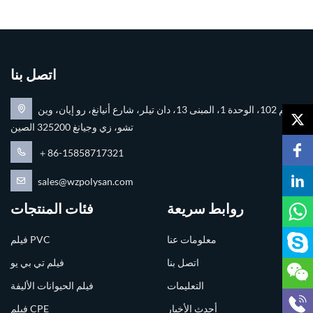
اتصل بنا
رقم 102، الوحدة 1، المبنى 13، دان تيلر، شارع أنيانغ، رو إيان، وين
تشو، زي وجيانغ 325200 الصين
＋86-15858717321
sales@wzpolysan.com
روابط سريعة
فئات المنتجات
معلومات عنا
فيلم PVC
اتصل بنا
فيلم تي بي يو
التعليمات
فيلم الحيوانات الأليفة
أحدث الأخبار
فيلم CPE