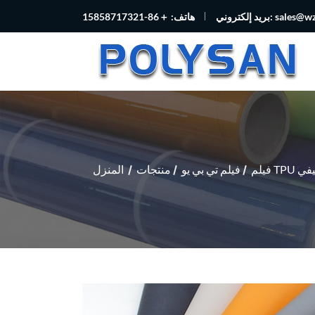
sales@w
بريد إلكتروني:
هاتف: ＋86-15858717321
T وظيفي
فيلم تي بي يو
منتجات
المنزل