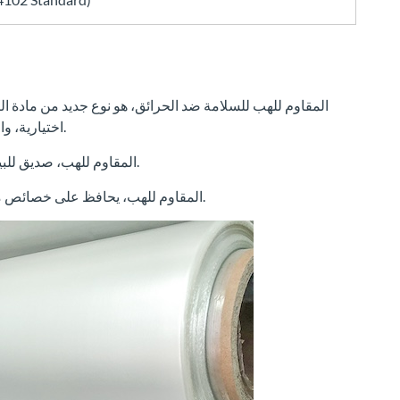
اللهب، درجة V0 اختيارية، والتي تمنع بشكل فعال حدوث الحرائق.
2. غشاء TPU المقاوم للهب، صديق للبيئة، وهو خيار مثالي للعديد من المجالات.
3. النسيج المركب مع فيلم TPU المقاوم للهب، يحافظ على خصائص مقاومة اللهب الجيدة.