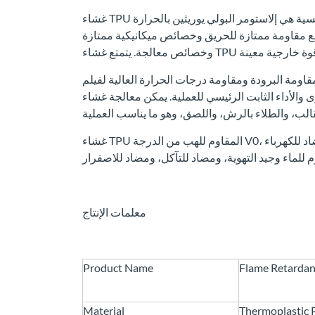
غشاء TPU المقاوم للهب للسلامة المقاومة للحريق، المادة الخام الرئيسية هي إلاستومر البولي يوريثين بالحرارة
مع مقاومة ممتازة للحريق وخصائص ميكانيكية ممتازة
دة ومقاومة درجات الحرارة العالية لفيلم TPU، تمكنه من استخدامه في
لثابت الرئيسي للعملية. يمكن معالجة غشاء TPU المقاوم للهب عن طريق البثق،
غشاء TPU المقاوم للهب من الدرجة V0، مخصص للأداء الوظيفي، والكهرباء الساكنة الإلكترونية، ومضاد للكهرباء
معلمات الإنتاج
Product Name
Flame Retardan
Material
Thermoplastic 