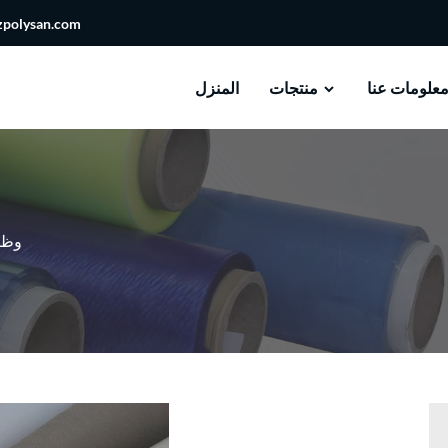
zpolysan.com
علومات عنا
منتجات
المنزل
فيلم PU