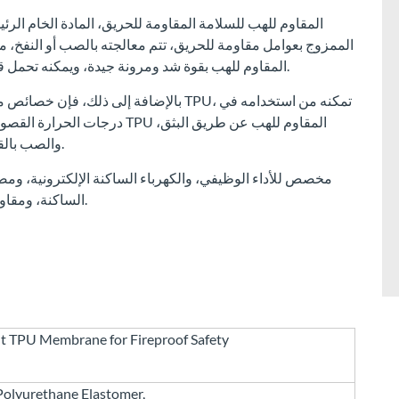
الممزوج بعوامل مقاومة للحريق، تتم معالجته بالصب أو النفخ، 
وخصائص معالجة. يتمتع غشاء TPU المقاوم للهب بقوة شد ومرونة جيدة، ويمكنه تحمل قوة خارجية معينة.
بالإضافة إلى ذلك، فإن خصائص مقاومة البرو
درجات الحرارة القصوى والأداء ا
والصب بالقالب، والطلاء بالرش، واللصق، وهو ما يناسب العملية.
الساكنة، ومقاوم للماء وجيد التهوية، ومضاد للتآكل، ومضاد للاصفرار.
t TPU Membrane for Fireproof Safety
Polyurethane Elastomer,