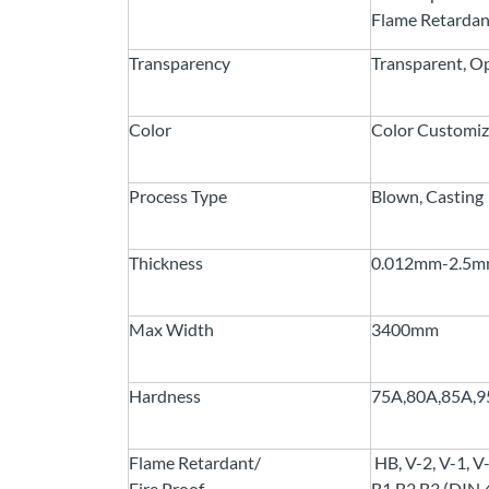
Flame Retardan
Transparency
Transparent, Op
Color
Color Customi
Process Type
Blown, Casting
Thickness
0.012mm-2.5
Max Width
3400mm
Hardness
75A,80A,85A,
Flame Retardant/
HB, V-2, V-1, V
Fire Proof
B1,B2,B3 (DIN 