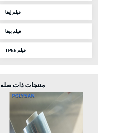
فيلم إيفا
فيلم بيفا
TPEE فيلم
منتجات ذات صله