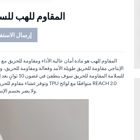
غشاء TPU المقاوم للهب
إرسال الاستف
وRoHS وOEKO-TEX STANDARD 100، ولا يضر بجسم الإنسان والبيئة.