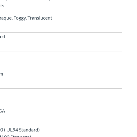
ts
aque, Foggy, Translucent
zed
mm
95A
-0 ( UL94 Standard)
4102 Standard)