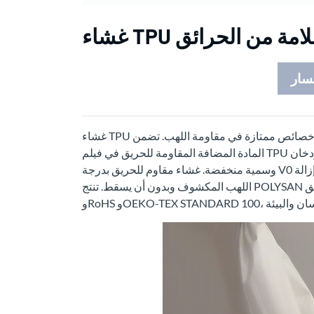
 للسلامة من الحرائق
سار
غشاء TPU المقاوم للهب هو مادة أمان عالية الأداء ومقاومة للحريق مع خصائص ممتازة في مقاومة اللهب. تضمن
المادة المضافة المقاومة للحريق في فيلم TPU الإنتاجي مقاومة للحريق طويلة الأمد وفعالة ومقاومة للحريق، ودخان
وسمية منخفضة. غشاء مقاوم للحريق بدرجة V0 للسلامة المقاومة للحريق سوف ينطفئ في غضون 10 ثوانٍ بعد إزالة
اللهب المكشوف وبدون أن يسقط. تنتج POLYSAN وتوفر غشاء مقاوم للحريق TPU متوافقًا مع لوائح REACH 2.0