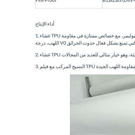
أداء الإنتاج
1. غشاء TPU المقاوم للهب للسلامة ضد الحرائق، هو نوع جديد من مادة البوليمر، مع خصائص ممتازة في مقاومة