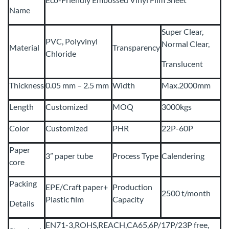
Name
Super Clear,
PVC, Polyvinyl
Normal Clear,
Material
Transparency
Chloride
Translucent
Thickness
0.05 mm – 2.5 mm
Width
Max.2000mm
Length
Customized
MOQ
3000kgs
Color
Customized
PHR
22P-60P
Paper
3” paper tube
Process Type
Calendering
core
Packing
EPE/Craft paper+
Production
2500 t/month
Plastic film
Capacity
Details
EN71-3,ROHS,REACH,CA65,6P/17P/23P free,