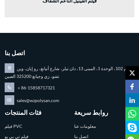
فيلم الفينيل الناعم الشفاف
اتصل بنا
رقم 102، الوحدة 1، المبنى 13، دان تيلر، شارع أنيانغ، رو إيان، وين
تشو، زي وجيانغ 325200 الصين
＋86-15858717321
sales@wzpolysan.com
روابط سريعة
فئات المنتجات
معلومات عنا
فيلم PVC
اتصل بنا
فيلم تي بي يو