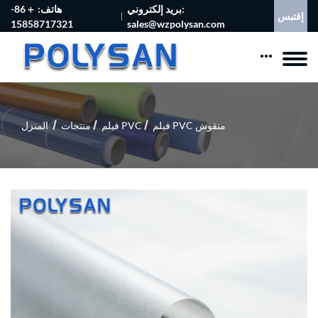
بريد إلكتروني:
هاتف: ＋86-
إقتبس
15858717321
sales@wzpolysan.com
فيلم PVC منقوش
فيلم PVC
منتجات
المنزل