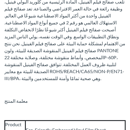
تلعب صفائح فيلم الفينيل، المادة الرئيسية من كلوريد البولي فينيل،
وظيفة رائعة في حالة العمر الافتراضي والصناعة. تعد صفائح فيلم
الفينيل واحدة من أكثر المواد الاصطناعية شيوعًا في العالم.
الاستهلاك العالمي هو رقم 2 في جميع أنواع المواد الاصطناعية.
أصبحت صفائح فيلم الفينيل أكثر شيوعًا نظرًا لانخفاض التكلفة
ونطاق التطبيقات الواسع. وفي الوقت نفسه، يولي الناس المزيد
من الاهتمام لمشكلة حماية البيئة على صفائح فيلم الفينيل. نحن ننتج
صفائح فيلم الفينيل المنقوشة الصديقة للبيئة، ولون PANTONE
المخصص، وأنماط منقوشة مختلفة، وصلابة مختلفة 22P-60P،
لتلبية ظروف العمل المختلفة. تتوافق صفائح الفينيل المنقوشة
الصديقة للبيئة مع معايير ROHS/REACH/CA65/NON-P/EN71-
III/BPA، وهي صحية تمامًا وآمنة للمستخدمين والبيئة.
معلمة المنتج
Product
Eco-Friendly Embossed Vinyl Film Sheet